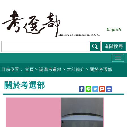
跳
到
主
要
English
內
容
進階搜尋
Togg
navi
目前位置：
首頁
>
認識考選部
>
本部簡介
>
關於考選部
:::
關於考選部