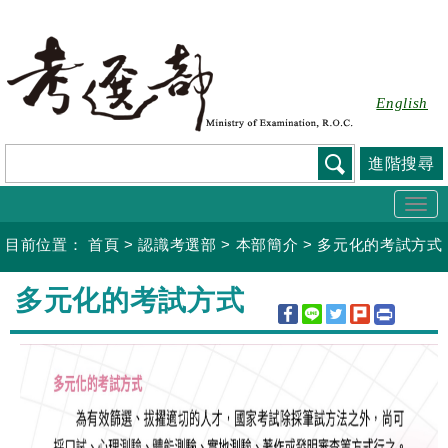
跳
到
主
要
English
內
容
進階搜尋
Togg
navi
目前位置：
首頁
>
認識考選部
>
本部簡介
>
多元化的考試方式
:::
多元化的考試方式