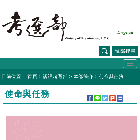
跳
到
主
要
English
內
容
進階搜尋
Togg
navi
目前位置：
首頁
>
認識考選部
>
本部簡介
>
使命與任務
:::
使命與任務