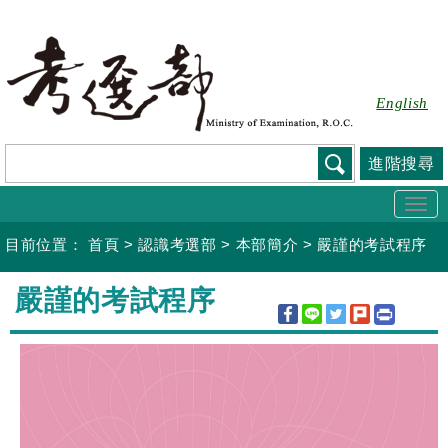
跳
到
主
要
English
內
容
進階搜尋
Togg
navi
目前位置：
首頁
>
認識考選部
>
本部簡介
>
嚴謹的考試程序
:::
嚴謹的考試程序