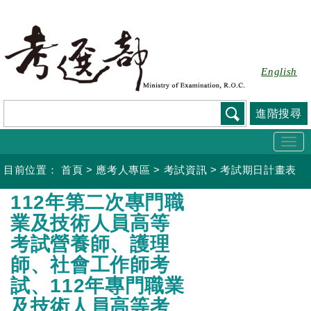
跳
到
主
要
English
內
容
進階搜尋
Togg
navi
目前位置：
首頁
>
應考人專區
>
考試資訊
>
考試期日計畫表
:::
112年第二次專門職
業及技術人員高等
考試營養師、護理
師、社會工作師考
試、112年專門職業
及技術人員高等考