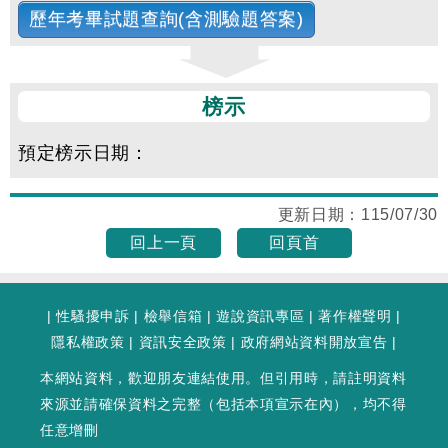
歷年考畢試題查詢(含測驗題答案)
榜示
預定榜示日期：
更新日期：
115/07/30
回上一頁
回頁首
|
性騷擾申訴
|
檢舉信箱
|
遊說資訊專區
|
著作權聲明
|
隱私權政策
|
資訊安全政策
|
政府網站資料開放宣告
|
本網站資料，歡迎朋友連結使用。但引用時，請註明資料
來源並請確保資料之完整（包括本項宣示在內），均不得
任意增刪