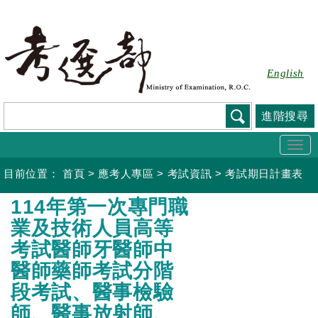
跳
到
主
要
English
內
容
進階搜尋
Togg
navi
目前位置：
首頁
>
應考人專區
>
考試資訊
>
考試期日計畫表
:::
114年第一次專門職
業及技術人員高等
考試醫師牙醫師中
醫師藥師考試分階
段考試、醫事檢驗
師、醫事放射師、