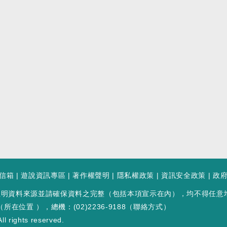
信箱
|
遊說資訊專區
|
著作權聲明
|
隱私權政策
|
資訊安全政策
|
政
註明資料來源並請確保資料之完整（包括本項宣示在內），均不得任意
（
所在位置
），總機：(02)2236-9188（
聯絡方式
）
ll rights reserved.