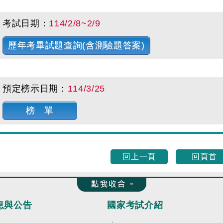
考試日期：
114/2/8~2/9
歷年考畢試題查詢(含測驗題答案)
預定榜示日期：
114/3/25
榜 單
回上一頁
回頁首
收合 FatFooter
息與公告
國家考試介紹