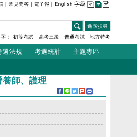
|
|
|
字級
箱
常見問答
電子報
English
小
中
大
進階搜尋
鍵字：
初等考試
高考三級
普通考試
地方特考
考選法規
考選統計
主題專區
營養師、護理