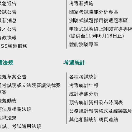
緊急通告
考選新措施
考試公告
國家考試職能分析專區
最新消息
測驗式試題採用複選題專區
徵才公告
申論式試卷線上評閱宣導專
(提供至115年6月18日止)
考政快報
體能測驗專區
RSS頻道服務
選法規
考選統計
法規草案公告
各種考試統計
送考試院或立法院審議法律案
考選統計年報
草案
統計專題分析
法規動態
預告統計資料發布時間表
憲法及相關法規
公務統計報表格式及編製說
組織法規
其他相關統計網頁連結
典試、考試通用法規