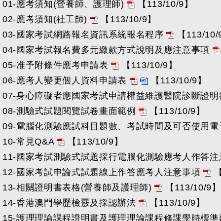
01-應考須知(營養師、護理師)
【113/10/9】
02-應考須知(社工師)
【113/10/9】
03-國家考試網路報名資訊系統報名程序
【113/10
04-國家考試報名費多元繳款方式說明及應注意事項
05-准予附條件應考申請表
【113/10/9】
06-應考人變更個人資料申請表
【113/10/9】
07-身心障礙者應國家考試申請權益維護醫院診斷證
08-測驗式試題閱覽試卷畫面範例
【113/10/9】
09-電腦化測驗應試科目題數、考試時間及可否使用
10-常見Q&A
【113/10/9】
11-國家考試測驗式試題採行電腦化測驗應考人作答
12-國家考試申論式試題線上作答應考人注意事項
【
13-相關證明書表格(營養師及護理師)
【113/10/9】
14-香港澳門學歷檢覈及採認辦法
【113/10/9】
15-護理理論課程證明書及護理理論課程修課學時標準