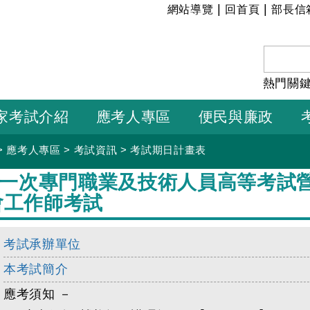
:::
|
|
網站導覽
回首頁
部長信
熱門關
家考試介紹
應考人專區
便民與廉政
>
應考人專區
>
考試資訊
>
考試期日計畫表
年第一次專門職業及技術人員高等考試
會工作師考試
考試承辦單位
本考試簡介
應考須知 －