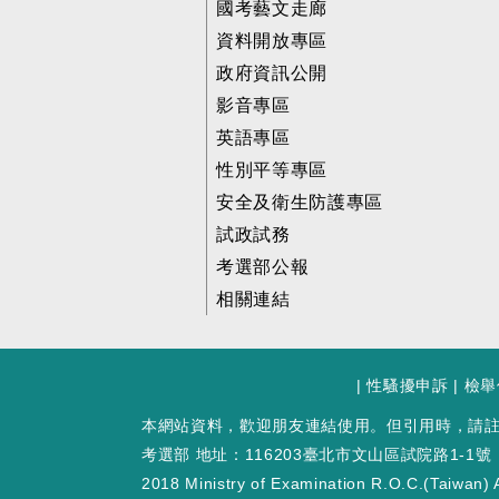
國考藝文走廊
資料開放專區
政府資訊公開
影音專區
英語專區
性別平等專區
安全及衛生防護專區
試政試務
考選部公報
相關連結
|
性騷擾申訴
|
檢舉
本網站資料，歡迎朋友連結使用。但引用時，請
考選部 地址：116203臺北市文山區試院路1-1號
2018 Ministry of Examination R.O.C.(Taiwan) A