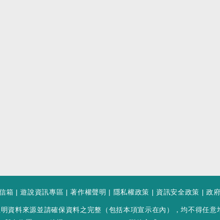
信箱
|
遊說資訊專區
|
著作權聲明
|
隱私權政策
|
資訊安全政策
|
政
註明資料來源並請確保資料之完整（包括本項宣示在內），均不得任意