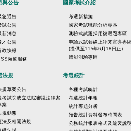
息與公告
國家考試介紹
緊急通告
考選新措施
考試公告
國家考試職能分析專區
最新消息
測驗式試題採用複選題專區
徵才公告
申論式試卷線上評閱宣導專
(提供至115年6月18日止)
考政快報
體能測驗專區
RSS頻道服務
選法規
考選統計
法規草案公告
各種考試統計
送考試院或立法院審議法律案
考選統計年報
草案
統計專題分析
法規動態
預告統計資料發布時間表
憲法及相關法規
公務統計報表格式及編製說
組織法規