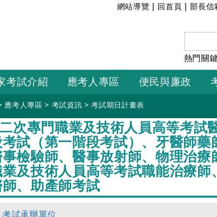
:::
|
|
網站導覽
回首頁
部長信
熱門關
家考試介紹
應考人專區
便民與廉政
>
應考人專區
>
考試資訊
>
考試期日計畫表
年第二次專門職業及技術人員高等考試
段考試（第一階段考試）、牙醫師藥
醫事檢驗師、醫事放射師、物理治療師
職業及技術人員高等考試職能治療師
醫師、助產師考試
考試承辦單位