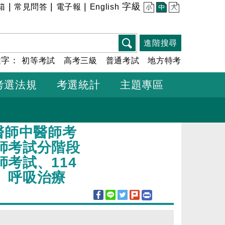
|
|
|
字級
箱
常見問答
電子報
English
小
中
大
進階搜尋
鍵字：
初等考試
高考三級
普通考試
地方特考
考選法規
考選統計
主題專區
醫師中醫師考
師考試分階段
考試、114
、呼吸治療