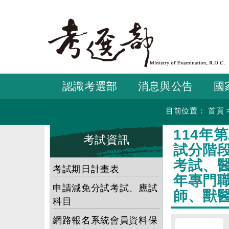
跳
到
主
要
內
容
認識考選部
消息與公告
國
目前位置：
首頁
:::
:::
114
考試資訊
試分階
考試、
考試期日計畫表
年專門
申請減免分試考試、應試
師、獸
科目
網路報名系統會員資料保