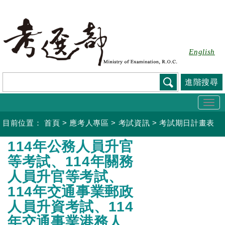
跳
到
主
要
English
內
容
進階搜尋
Togg
navi
目前位置：
首頁
>
應考人專區
>
考試資訊
>
考試期日計畫表
:::
114年公務人員升官
等考試、114年關務
人員升官等考試、
114年交通事業郵政
人員升資考試、114
年交通事業港務人