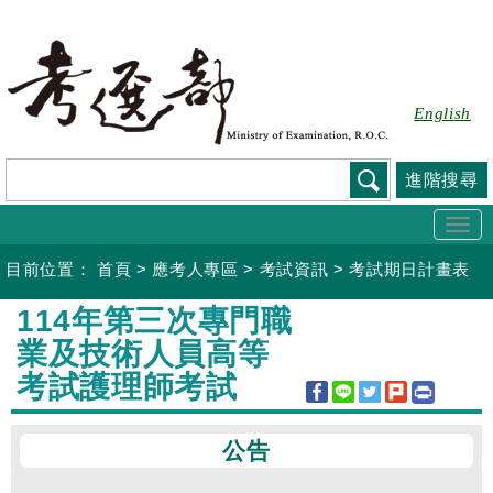
跳
到
主
要
English
內
容
進階搜尋
Togg
navi
目前位置：
首頁
>
應考人專區
>
考試資訊
>
考試期日計畫表
:::
114年第三次專門職
業及技術人員高等
考試護理師考試
公告