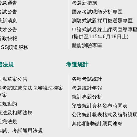
緊急通告
考選新措施
考試公告
國家考試職能分析專區
最新消息
測驗式試題採用複選題專區
徵才公告
申論式試卷線上評閱宣導專
(提供至115年6月18日止)
考政快報
體能測驗專區
RSS頻道服務
選法規
考選統計
法規草案公告
各種考試統計
送考試院或立法院審議法律案
考選統計年報
草案
統計專題分析
法規動態
預告統計資料發布時間表
憲法及相關法規
公務統計報表格式及編製說
組織法規
其他相關統計網頁連結
典試、考試通用法規