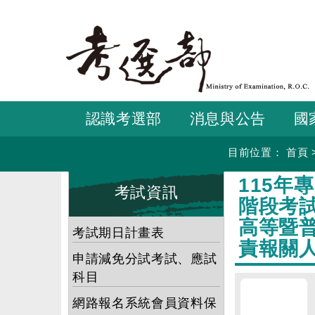
跳
到
主
要
內
容
認識考選部
消息與公告
國
目前位置：
首頁
:::
:::
115
考試資訊
階段考
高等暨
考試期日計畫表
責報關
申請減免分試考試、應試
科目
網路報名系統會員資料保