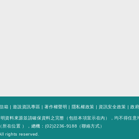
信箱
|
遊說資訊專區
|
著作權聲明
|
隱私權政策
|
資訊安全政策
|
政
註明資料來源並請確保資料之完整（包括本項宣示在內），均不得任意
（
所在位置
），總機：(02)2236-9188（
聯絡方式
）
ll rights reserved.