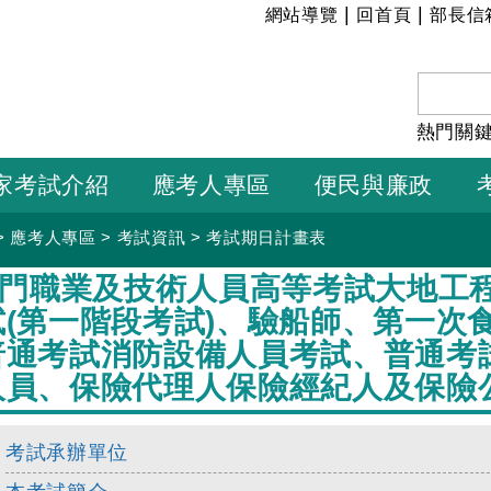
:::
|
|
網站導覽
回首頁
部長信
熱門關
家考試介紹
應考人專區
便民與廉政
>
應考人專區
>
考試資訊
>
考試期日計畫表
年專門職業及技術人員高等考試大地工
試(第一階段考試)、驗船師、第一次
普通考試消防設備人員考試、普通考
人員、保險代理人保險經紀人及保險
考試承辦單位