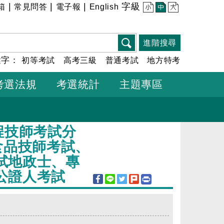
|
|
|
字級
箱
常見問答
電子報
English
小
中
大
進階搜尋
鍵字：
初等考試
高考三級
普通考試
地方特考
考選法規
考選統計
主題專區
程技師考試分
食品技師考試、
試地政士、專
公證人考試