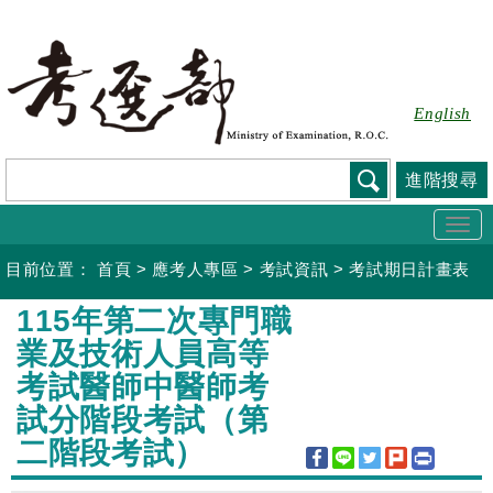
跳
到
主
要
English
內
容
進階搜尋
Togg
navi
目前位置：
首頁
>
應考人專區
>
考試資訊
>
考試期日計畫表
:::
115年第二次專門職
業及技術人員高等
考試醫師中醫師考
試分階段考試（第
二階段考試）