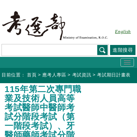
跳
到
主
要
English
內
容
進階搜尋
Togg
navi
目前位置：
首頁
>
應考人專區
>
考試資訊
>
考試期日計畫表
:::
115年第二次專門職
業及技術人員高等
考試醫師中醫師考
試分階段考試（第
一階段考試）、牙
醫師藥師考試分階