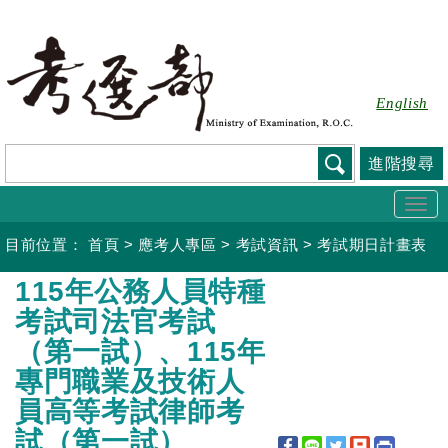
跳
到
主
要
English
內
容
進階搜尋
Togg
navi
目前位置：
首頁
>
應考人專區
>
考試資訊
>
考試期日計畫表
:::
115年公務人員特種
考試司法官考試
（第一試）、115年
專門職業及技術人
員高等考試律師考
試（第一試）