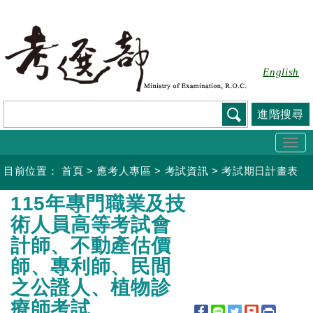
跳
到
主
要
English
內
容
進階搜尋
Togg
navi
目前位置：
首頁
>
應考人專區
>
考試資訊
>
考試期日計畫表
:::
115年專門職業及技
術人員高等考試會
計師、不動產估價
師、專利師、民間
之公證人、植物診
療師考試