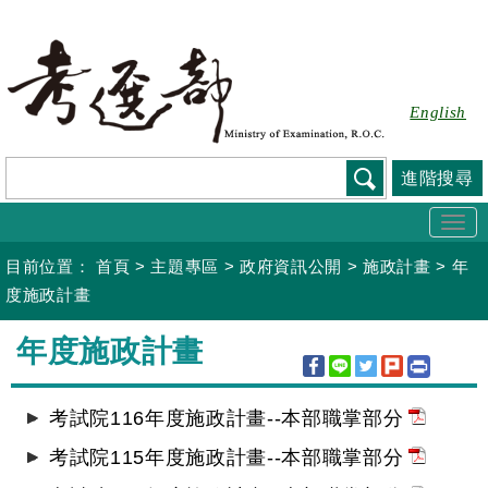
跳
到
主
要
English
內
容
進階搜尋
Togg
navi
目前位置：
首頁
>
主題專區
>
政府資訊公開
>
施政計畫
>
年
度施政計畫
:::
年度施政計畫
考試院116年度施政計畫--本部職掌部分
考試院115年度施政計畫--本部職掌部分