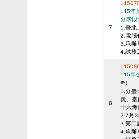
11507
115
分階段
7
1.臺
2.電
3.承
4.試務
11508
115
考)
1.分
義、臺
8
十六考
2.7
3.第
4.承