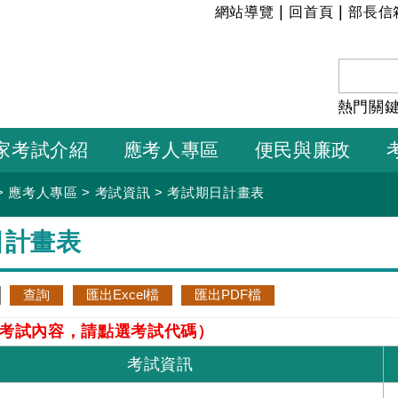
:::
|
|
網站導覽
回首頁
部長信
熱門關
家考試介紹
應考人專區
便民與廉政
>
應考人專區
>
考試資訊
>
考試期日計畫表
日計畫表
考試內容，請點選考試代碼）
考試資訊