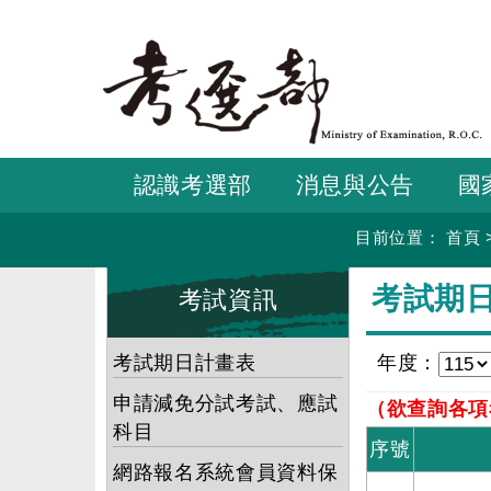
跳
到
主
要
內
容
認識考選部
消息與公告
國
目前位置：
首頁
:::
:::
考試期
考試資訊
考試期日計畫表
年度：
申請減免分試考試、應試
（欲查詢各項
科目
序號
網路報名系統會員資料保