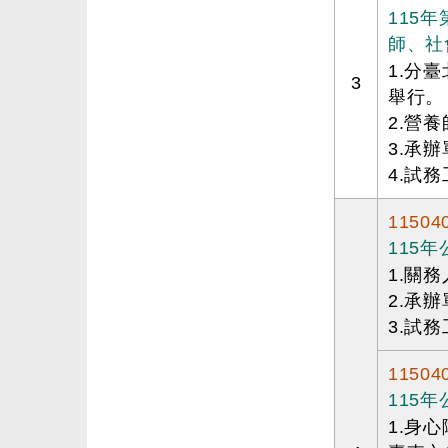
115
師、社
1.分
3
舉行。
2.營
3.承
4.試務
11504
115
1.關
2.承
3.試務
11504
115
1.身