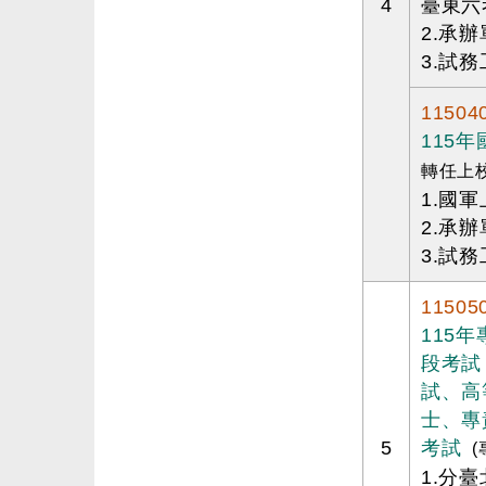
4
臺東六
2.承
3.試務
11504
115
轉任上
1.國
2.承
3.試務
11505
115
段考試
試、高
士、專
5
考試
1.分