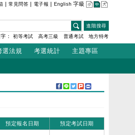
|
|
|
字級
箱
常見問答
電子報
English
小
中
大
進階搜尋
鍵字：
初等考試
高考三級
普通考試
地方特考
考選法規
考選統計
主題專區
預定報名日期
預定考試日期