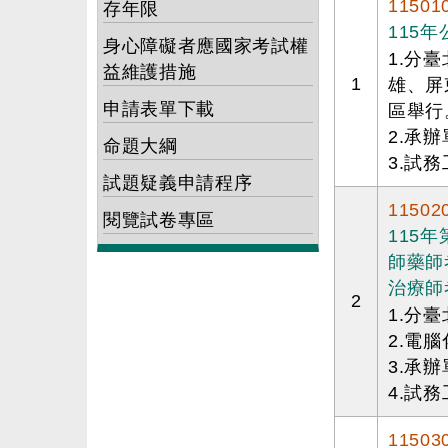
11501
存年限
115
身心障礙者應國家考試權
1.分
益維護措施
1
雄、屏
申請表單下載
區舉行
2.承
命題大綱
3.試務
試題疑義申請程序
11502
閱覽試卷專區
115
師藥師
治療師
2
1.分
2.電
3.承
4.試務
11503