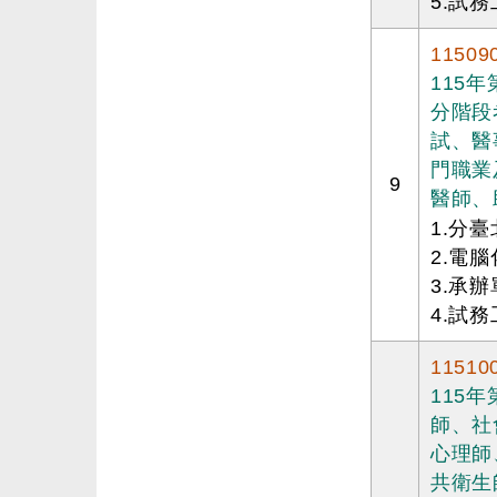
5.試務
11509
115
分階段
試、醫
門職業
9
醫師、
1.分
2.電
3.承
4.試務
11510
115
師、社
心理師
共衛生