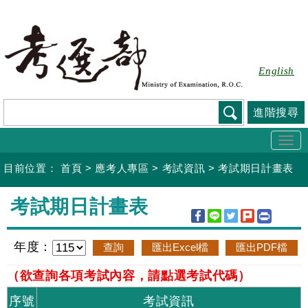
跳
到
主
要
English
內
容
進階搜尋
Togg
navi
目前位置：
首頁
>
應考人專區
>
考試資訊
>
考試期日計畫表
:::
考試期日計畫表
年度：
（欲查詢各項考試內容，請點選考試代碼）
序號
考試資訊