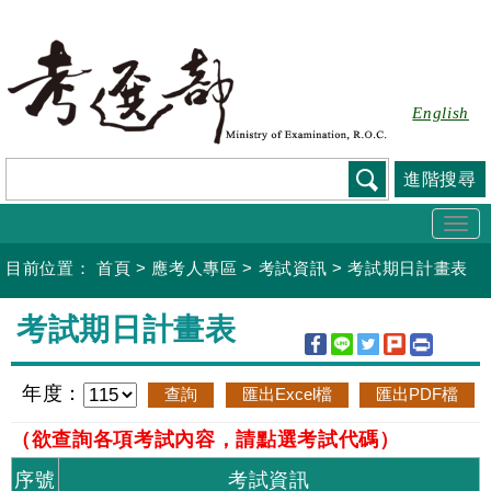
跳
到
主
要
English
內
容
進階搜尋
Togg
navi
目前位置：
首頁
>
應考人專區
>
考試資訊
>
考試期日計畫表
:::
考試期日計畫表
年度：
（欲查詢各項考試內容，請點選考試代碼）
序號
考試資訊